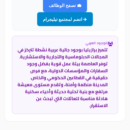
💼 تصفح الوظائف
✈️ انضم لمجتمع تيليجرام
الوجود العربي
تتميز برازيليا بوجود جالية عربية نشطة تتركز في
المجالات الدبلوماسية والتجارية والاستشارية.
توفر العاصمة بيئة عمل قوية بفضل وجود
السفارات والمؤسسات الدولية، مع فرص
حقيقية في القطاعين الحكومي والخاص.
المدينة منظمة وآمنة، وتقدم مستوى معيشة
مرتفع مع بنية تحتية حديثة وأحياء سكنية
هادئة مناسبة للعائلات التي تبحث عن
الاستقرار.