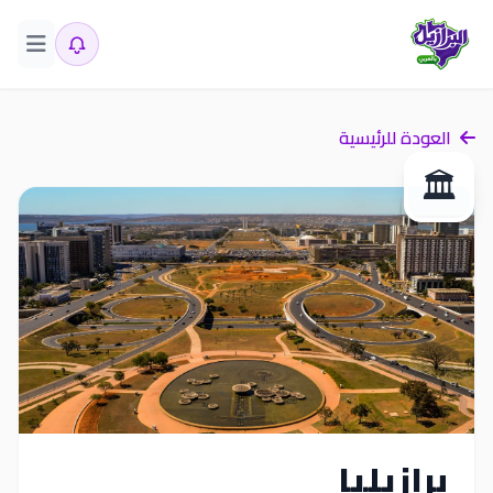
العودة للرئيسية
🏛️
برازيليا