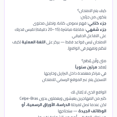
كيف يتم الامتحان؟
يتكون من جزئين:
جزء كتابي:
فهم نصوص، كتابة، وتحليل محتوى
جزء شفهي:
مقابلة مباشرة (15–20 دقيقة) تقيس قدرتك
على التفاعل الحقيقي
الامتحان ليس قواعد فقط — يركز على
اللغة العملية
(كيف
تتكلم وتفهم في الواقع).
متى وأين يُنظم؟
يُعقد
مرتين سنوياً
في مراكز معتمدة داخل البرازيل وخارجها
التسجيل يتم عبر الموقع الرسمي للامتحان
الواقع الذي لا يُقال لك
كثير من المهاجرين يعيشون ويعملون بدون Celpe-Bras
لكن عندما تصل لمرحلة
الدراسة، الأوراق الرسمية، أو
الوظائف الجيدة
— ستحتاجها