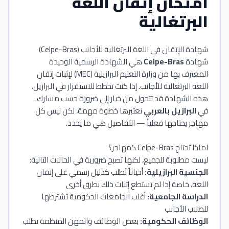
امتحان إتقان اللغة
البرتغالية
شهادة الإتقان في اللغة البرتغالية للأجانب (Celpe-Bras)
شهادة
Celpe-Bras
هي الشهادة الرسمية الوحيدة
المعترف بها من وزارة التعليم البرازيلية (MEC) لإثبات إتقان
اللغة البرتغالية للأجانب. إذا كنت تخطط للاستقرار في البرازيل،
هذه الشهادة قد تتحول من خيار إلى ضرورة حسب مسارك.
في
البرازيل بالعربي
نعتبرها خطوة مهمة، لكن ليس كل
مهاجر يحتاجها فعلياً — التفاصيل هي ما يحدد.
لماذا تحتاج Celpe-Bras كمهاجر؟
ليست مطلوبة للجميع، لكنها تصبح ضرورية في الحالات التالية:
الجنسية البرازيلية:
أحياناً تُطلب كدليل رسمي على إتقان
اللغة، خاصة إذا لم تستطع إثبات ذلك بطرق أخرى
الدراسة الجامعية:
أغلب الجامعات الحكومية تشترطها
للطلاب الأجانب
الوظائف الحكومية:
بعض الوظائف والمهن المنظمة تطلب