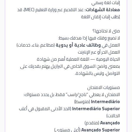
إثبات لغة رسمي
معادلة الشهادات:
عند التقديم عبر وزارة التعليم (MEC)، قد
يُطلب إثبات إتقان اللغة
متى لا تحتاجها؟
لا تضيع وقتك فيها إذا هدفك بسيط:
العمل في
وظائف عادية أو يدوية
(مطاعم، بناء، خدمات)
العمل الحر أو عبر الإنترنت
الحياة اليومية — اللغة العملية أهم من شهادة
بمعنى واضح: السوق الخاص في البرازيل يهتم بقدرتك على
التواصل، وليس بالشهادة.
مستويات الامتحان
الامتحان لا يعطي “ناجح/راسب” فقط، بل يحدد مستواك:
Intermediário
(متوسط)
Intermediário Superior
(الحد الأدنى المقبول في أغلب
الحالات)
Avançado
(متقدم)
Avançado Superior
(أعلى مستوى)