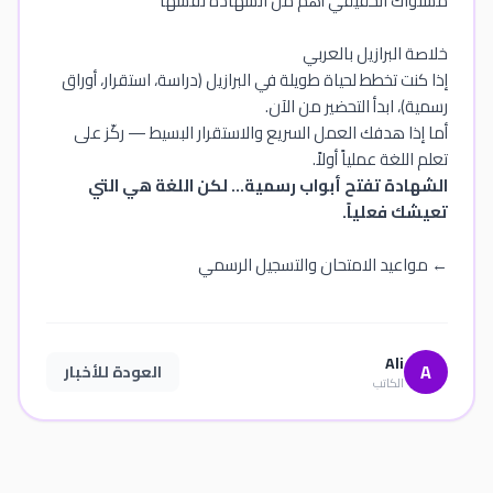
مستواك الحقيقي أهم من الشهادة نفسها
خلاصة البرازيل بالعربي
إذا كنت تخطط لحياة طويلة في البرازيل (دراسة، استقرار، أوراق
رسمية)، ابدأ التحضير من الآن.
أما إذا هدفك العمل السريع والاستقرار البسيط — ركّز على
تعلم اللغة عملياً أولاً.
الشهادة تفتح أبواب رسمية… لكن اللغة هي التي
تعيشك فعلياً.
← مواعيد الامتحان والتسجيل الرسمي
Ali
A
العودة للأخبار
الكاتب